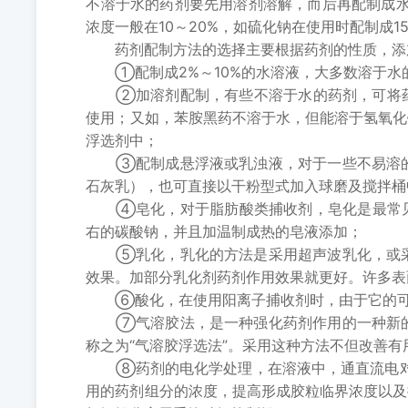
不溶于水的药剂要先用溶剂溶解，而后再配制成水
浓度一般在10～20%，如硫化钠在使用时配制成
药剂配制方法的选择主要根据药剂的性质，添加
①配制成2%～10%的水溶液，大多数溶于水
②加溶剂配制，有些不溶于水的药剂，可将药剂
使用；又如，苯胺黑药不溶于水，但能溶于氢氧化
浮选剂中；
③配制成悬浮液或乳浊液，对于一些不易溶的固
石灰乳），也可直接以干粉型式加入球磨及搅拌桶
④皂化，对于脂肪酸类捕收剂，皂化是最常见的
右的碳酸钠，并且加温制成热的皂液添加；
⑤乳化，乳化的方法是采用超声波乳化，或采用
效果。加部分乳化剂药剂作用效果就更好。许多表
⑥酸化，在使用阳离子捕收剂时，由于它的可溶
⑦气溶胶法，是一种强化药剂作用的一种新的配
称之为“气溶胶浮选法”。采用这种方法不但改善有用
⑧药剂的电化学处理，在溶液中，通直流电对浮
用的药剂组分的浓度，提高形成胶粒临界浓度以及