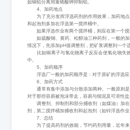
如铜铅分离用重铬酸钾抑制铅。
4、加药地点
为了充分发挥浮选药剂的作用效果，加药地点一
和起泡剂多加在浮选第一搅拌桶中。
如果浮选作业有两个搅拌桶，则应在第一个搅拌
如硫酸铜、黄药、松醇油三种药剂，一般的加药
情况下，先添加pH值调整剂，把矿浆调整到一个
比如铜离子与氢化物离子反应会使氢化物失效，
中。
5、加药顺序
浮选厂一般的加药顺序是：对于原矿的浮选应为
6、加药方式
通常有集中添加与分散添加两种。一般原则是：
对于那些容易被泡沫带走，容易与细泥及可溶性盐
调整剂、抑制剂和部分捕收剂（如煤油）加在球
剂，第二搅拌桶加捕收剂和起泡剂（如锌浮选作业
7、总结
为了提高药剂的效能，节约药剂用量，近年来，