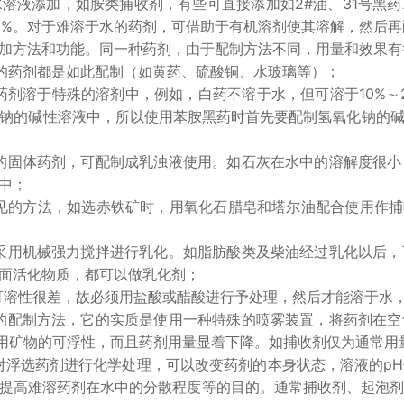
溶液添加，如胺类捕收剂，有些可直接添加如2#油、31号黑
15%。对于难溶于水的药剂，可借助于有机溶剂使其溶解，然后
方法和功能。同一种药剂，由于配制方法不同，用量和效果有
的药剂都是如此配制（如黄药、硫酸铜、水玻璃等）；
溶于特殊的溶剂中，例如，白药不溶于水，但可溶于10%～2
钠的碱性溶液中，所以使用苯胺黑药时首先要配制氢氧化钠的
体药剂，可配制成乳浊液使用。如石灰在水中的溶解度很小
中；
方法，如选赤铁矿时，用氧化石腊皂和塔尔油配合使用作捕收
机械强力搅拌进行乳化。如脂肪酸类及柴油经过乳化以后，
面活化物质，都可以做乳化剂；
性很差，故必须用盐酸或醋酸进行予处理，然后才能溶于水
制方法，它的实质是使用一种特殊的喷雾装置，将药剂在空
矿物的可浮性，而且药剂用量显着下降。如捕收剂仅为通常用量的1
选药剂进行化学处理，可以改变药剂的本身状态，溶液的pH
提高难溶药剂在水中的分散程度等的目的。通常捕收剂、起泡剂