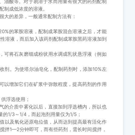
药、油酸等。对于易溶于水而用量有很大的药剂配制
再配制成低浓度的溶液。
很大的差异，一般通常配制方法有：
0%的苯胺溶液，配制成苯胺混合溶液之后，才能
碱性溶液，而后加入该药剂配制成苯胺黑药溶液加到
，可将石灰磨细成粉状用水调成乳状悬浮液（例如
剂。为使塔尔油皂化，配制药剂时，添加10%左
可以增加它们在矿浆中弥散程度，提高药剂的作用
，供浮选使用；
气的介质中雾化以后，直接加到浮选槽内，所以也
/3～1/4，而起泡剂用量仅为1/5；
值以及氧化还原电位值，从而达到提高最有活化作
搅拌1—2分钟即可，而有些药剂，需长时间搅拌，