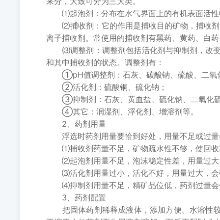
来分，大致可分为三大类。
⑴起泡剂：分布在水气界面上的有机表面活性物
⑵捕收剂：它的作用是捕收目的矿物，捕收剂能
离子捕收剂。常使用的捕收剂有黑药、黄药、白药
⑶调整剂：调整剂包括活化剂与抑制剂，改变矿
和其中捕收剂的状态。调整剂有：
①pH值调整剂：石灰、碳酸钠、硫酸、二氧
②活化剂：硫酸铜、硫化钠；
③抑制剂：石灰、黄血盐、硫化钠、二氧化硫、
④其它：润湿剂、浮化剂、增溶剂等。
2、药剂用量
浮选时药剂用量要恰到好处，用量不足或过量都
⑴捕收剂药量不足，矿物疏水性不够，使回收率
⑵起泡剂用量不足，泡沫稳定性差，用量过大，
⑶活化剂用量过小，活化不好，用量过大，会
⑷抑制剂用量不足，精矿品位低，药剂过量会使
3、药剂配置
把固体药剂稀释成液体，添加方便。水溶性较差