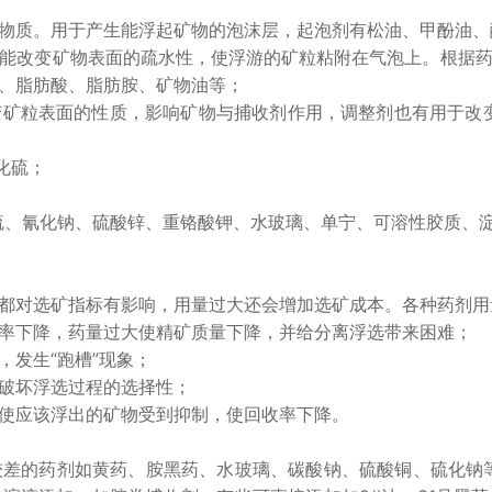
质。用于产生能浮起矿物的泡沫层，起泡剂有松油、甲酚油、
改变矿物表面的疏水性，使浮游的矿粒粘附在气泡上。根据药
、脂肪酸、脂肪胺、矿物油等；
粒表面的性质，影响矿物与捕收剂作用，调整剂也有用于改变
化硫；
氰化钠、硫酸锌、重铬酸钾、水玻璃、单宁、可溶性胶质、淀
对选矿指标有影响，用量过大还会增加选矿成本。各种药剂用
下降，药量过大使精矿质量下降，并给分离浮选带来困难；
发生“跑槽”现象；
破坏浮选过程的选择性；
应该浮出的矿物受到抑制，使回收率下降。
的药剂如黄药、胺黑药、水玻璃、碳酸钠、硫酸铜、硫化钠等均